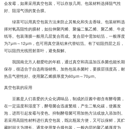
会发霉，如果采用真空包装，可以存放几周。包装材料选择阻气性
好、阻湿气强的复合膜。
绿茶可以用真空包装方法来防止其氧化和失去香味。包装材料选
择对氧高阻性的膜材，如拉伸聚丙烯、聚偏二氯乙烯、聚乙烯、牛皮
纸等。包装薄膜一般用几层复合而成。复合层中需加铝箔，一般厚度
为7μm～12μm，也可用真空蒸铝来代替铝箔。有了铝阻挡层之后，
可以阻挡光线照射茶叶，避免裂解。
我国南北方人都爱吃的年糕，通过真空和高温加压杀菌也能长期
保存，很适合于自选商场销售。加热包装杀菌时，要膜层强度高，耐
热且气密性好。使用聚乙烯膜厚度为60μm～70μm。
真空包装的应用
豆酱是人们喜爱的大众化调味品，制成的豆酱中都含有酵母菌，
在一定温度和湿度下，酵母菌会迅速繁殖，产生二氧化碳，使酱发
泡，进而引起发霉与变色。抑制酵母菌可用加热方法或放入添加剂。
若采用高阻性材料进行真空包装，既比瓶装方便，又可以保鲜，其贮
藏时间大为增长。通常使用复合膜包装，一般内层的聚乙烯厚度为