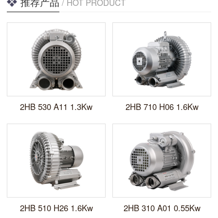
推荐产品
/ HOT PRODUCT
2HB 530 A11 1.3Kw
2HB 710 H06 1.6Kw
2HB 510 H26 1.6Kw
2HB 310 A01 0.55Kw