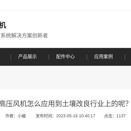
机
空系统解决方案创新者
产品展示
配件中心
应用案例
高压风机怎么应用到土壤改良行业上的呢
作者：小编
发布时间：2023-05-16 10:40:17
点击：
1137