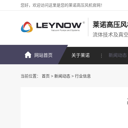
您好，欢迎访问这里是您的莱诺高压风机官网！
莱诺高压风
流体技术及真
网站首页
关于莱诺
新闻动态
当前位置：
首页
>
新闻动态
>
行业信息