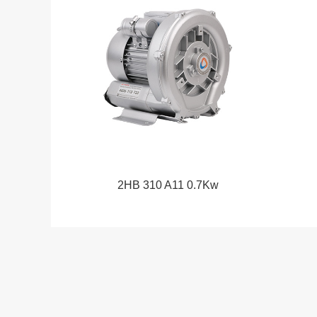
2HB 310 A11 0.7Kw