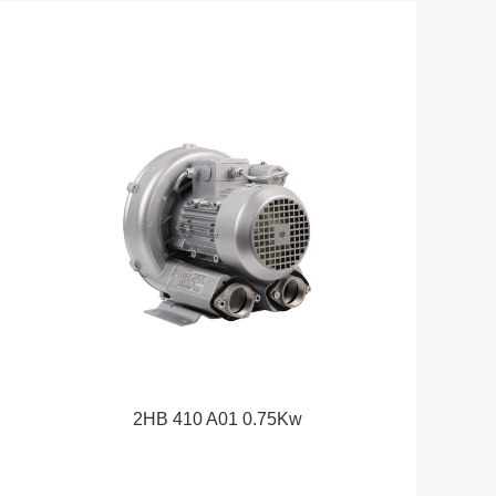
2HB 410 A01 0.75Kw