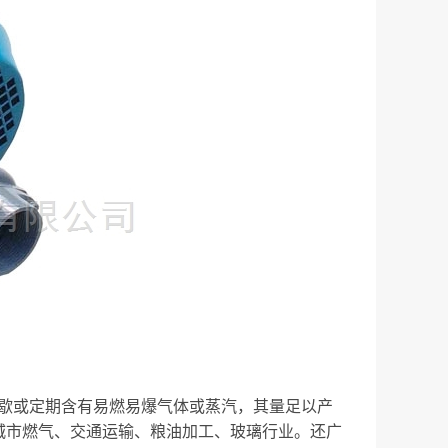
歇或定期含有易燃易爆气体或蒸汽，其量足以产
城市燃气、交通运输、粮油加工、玻璃行业。还广