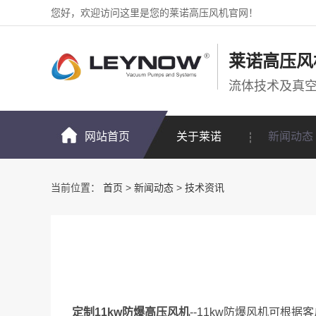
您好，欢迎访问这里是您的莱诺高压风机官网！
莱诺高压风
流体技术及真
网站首页
关于莱诺
新闻动态
当前位置：
首页
>
新闻动态
>
技术资讯
定制11kw防爆高压风机
--11kw防爆风机可根