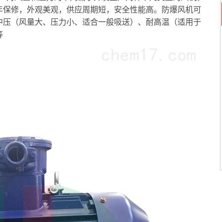
年保修，外观美观，供应周期短，安全性能高。防爆风机可
中压（风量大、压力小、适合一般吸送）、耐高温（适用于
等