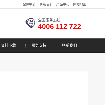
配件中心
联系我们
产品中心
网站地图
全国服务热线
4006 112 722
资料下载
服务支持
联系我们