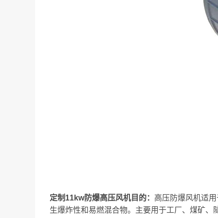
定制11kw防爆高压风机
目的：
高压防爆风机适用
生爆炸性和易燃混合物。主要用于工厂、煤矿、