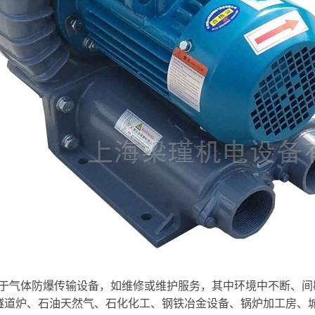
于气体防爆传输设备，如维修或维护服务，其中环境中不断、间
隧道炉、石油天然气、石化化工、钢铁冶金设备、锅炉加工房、