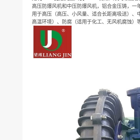
高压防爆风机和中压防爆风机，铝合金压铸，一
用于高压（高压、小风量、适合长距离吸送）、
高温环境）、防腐（适用于化工、无风机腐蚀）