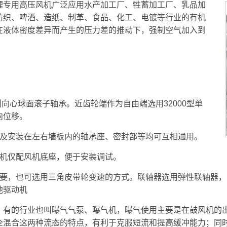
专用高压风机广泛应用水产加工厂、牲蓄加工厂、乳品加
纺织、啤酒、造纸、制革、食品、化工、电镀等行业的有机
在液体密度差异而产生的压力差的推动下，强制空气加入到
。
列向心球面滚子轴承。近齿轮端作为自由端选用32000型单
向位移。
板及安装在左右墙板内的轴承座、密封部等均可互相通用。
风机仅配风机底座，便于安装调试。
需要，也可选用三角皮带轮变速的方式。联轴器选用弹性联轴器
他驱动机
的行业也叫曝气气泵、曝气机，曝气使用主要是在鼓风机的出
全混合这两种流态的特点，有利于克服短流和提高缓冲能力；同