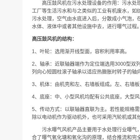
高压鼓风机在污水处理设备的作用：污水处理
工厂等生活污水和与之类似的工业有机废水，如
污水处理，空气由水底进入后，分散成小气泡，
水体、液体中或者其他设施中去，进行曝气过程
高压鼓风机的结构：
1、叶轮：选用渐开线型面，容积利用率高。
2、轴承：近联轴器端作为定位端选用3000型双
列向心短圆柱滚子轴承以适应热臌胀时转子的轴
3、机体：由机壳和左、右墙板组成。左、右墙
4、底座：中、小型风机均配有公共底座，大型
5、传动方式：以联轴器直联为主。若性能规格
除以电动机作为驱动机外，也可采用汽轮机或其
污水曝气风机产品主要用于水处理行业曝气，有
合了曝气氧化塘和氧化沟的原理，结合推流和完