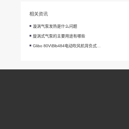
相关资讯
漩涡气泵发热是什么问题
旋涡式气泵的主要用途有哪些
Glibo 80V\Blb484电动吹风机背负式大功率吹雪机
莱诺
新闻动态
2HB单段高压风机
展示
配件中心
2HB双段高压风机
案例
资料下载
4HB单段高压风机
支持
联系我们
4HB双段高压风机