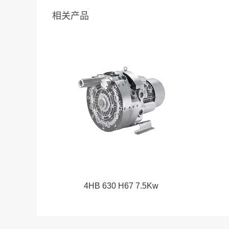
相关产品
4HB 630 H67 7.5Kw