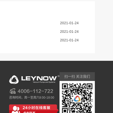
2021-01-24
2021-01-24
2021-01-24
扫一扫 关注我们
咨询时间，周一至周六8:00-18:00