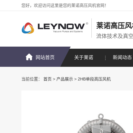
您好，欢迎访问这里是您的莱诺高压风机官网！
莱诺高压风
流体技术及真
网站首页
关于莱诺
新闻动态
当前位置：
首页
>
产品展示
>
2HB单段高压风机