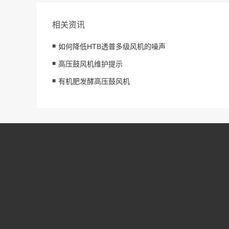
相关资讯
如何降低HTB透普多级风机的噪声
高压鼓风机维护提示
有机肥发酵高压鼓风机
莱诺
新闻动态
2HB单段高压风机
展示
配件中心
2HB双段高压风机
案例
资料下载
4HB单段高压风机
支持
联系我们
4HB双段高压风机